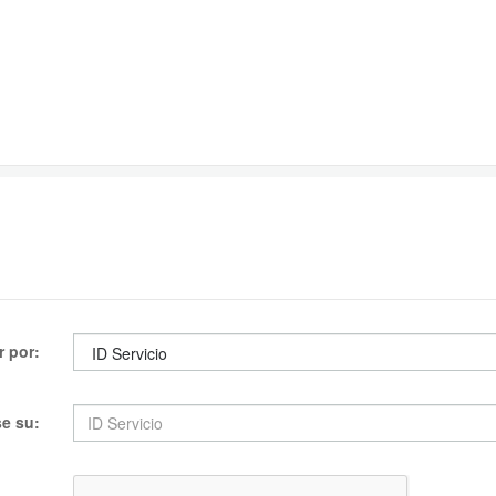
r por:
se su: